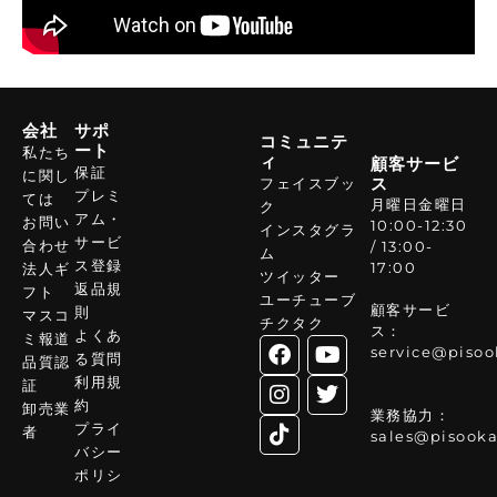
会社
サポ
コミュニテ
ート
私たち
ィ
顧客サービ
保証
に関し
ス
フェイスブッ
プレミ
ては
月曜日金曜日
ク
アム・
お問い
10:00-12:30
インスタグラ
サービ
合わせ
/ 13:00-
ム
ス登録
17:00
法人ギ
ツイッター
返品規
フト
ユーチューブ
顧客サービ
則
マスコ
チクタク
ス：
よくあ
ミ報道
service@pisoo
る質問
品質認
利用規
証
約
卸売業
業務協力：
プライ
者
sales@pisooka
バシー
ポリシ