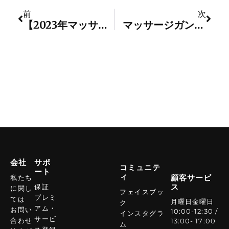
前
次
【2023年マッサージガン比較】5大性能から理想のマッサージガンを見つけて筋肉痛を緩和
マッサージガンが必要な理由利点と利点
会社
サポ
コミュニテ
ート
ィ
顧客サービ
私たち
ス
保証
に関し
フェイスブッ
プレミ
ては
月曜日金曜日
ク
アム・
お問い
10:00-12:30 /
インスタグラ
サービ
合わせ
13:00- 17:00
ム