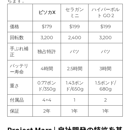
ちます。
セラガン
ハイパーボル
ピソカX
ミニ
ト GO 2
価格
$179
$199
$199
回転数
3,200
2,400
3,200
手ぶれ補
独占特許
バツ
バツ
正
バッテリ
4時間
2.5時間
3時間
ー寿命
0.77ポン
1.43ポン
1.5ポンド/
重さ
ド/350g
ド/650g
680g
付属品
4+4
1
2
保証
2年
1年
1年
Project Mars | 自社開発の特許を基