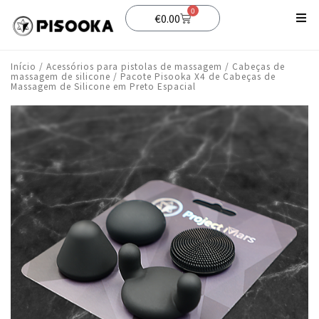
0
€
0.00
Comprar
Início
/
Acessórios para pistolas de massagem
/
Cabeças de
massagem de silicone
/ Pacote Pisooka X4 de Cabeças de
Apoiar
Massagem de Silicone em Preto Espacial
blog