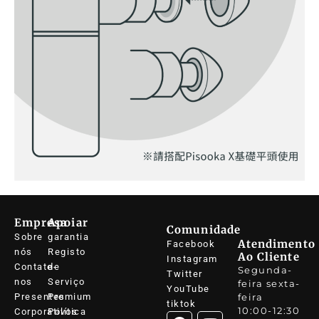
Empresa
Apoiar
Comunidade
Sobre
garantia
Atendimento
Facebook
nós
Registo
Ao Cliente
Instagram
Contate-
de
Segunda-
Twitter
nos
Serviço
feira sexta-
YouTube
Presentes
Premium
feira
tiktok
10:00-12:30
Corporativos
Política