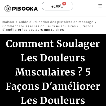
0
€
0.00
Boutique
maison
/
Guide d'utilisation des pistolets de massage
/
Comment soulager les douleurs musculaires ? 5 façons
Soutien
d'améliorer les douleurs musculaires
Blog
Comment Soulager
Les Douleurs
Musculaires ? 5
Façons D'améliorer
Les Douleurs